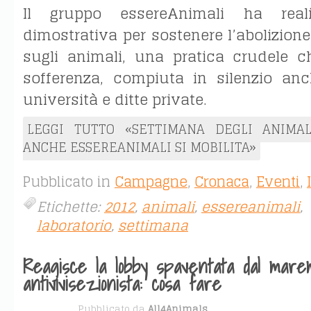
Il gruppo essereAnimali ha reali
dimostrativa per sostenere l’abolizione
sugli animali, una pratica crudele 
sofferenza, compiuta in silenzio an
università e ditte private.
LEGGI TUTTO «SETTIMANA DEGLI ANIMAL
ANCHE ESSEREANIMALI SI MOBILITA»
Pubblicato in
Campagne
,
Cronaca
,
Eventi
,
Etichette:
2012
,
animali
,
essereanimali
,
laboratorio
,
settimana
Reagisce la lobby spaventata dal mare
antivivisezionista: cosa fare
APR 30
Pubblicato da
All4Animals