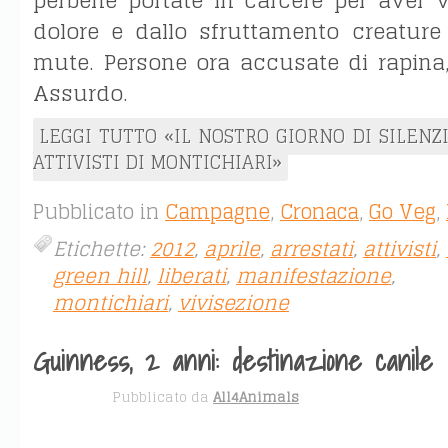
perbene portate in carcere per aver v
dolore e dallo sfruttamento creature f
mute. Persone ora accusate di rapina, 
Assurdo.
LEGGI TUTTO «IL NOSTRO GIORNO DI SILENZI
ATTIVISTI DI MONTICHIARI»
Pubblicato in
Campagne
,
Cronaca
,
Go Veg
,
Etichette:
2012
,
aprile
,
arrestati
,
attivisti
,
green hill
,
liberati
,
manifestazione
,
montichiari
,
vivisezione
Guinness, 2 anni: destinazione canile
APR 30
Pubblicato da
All4Animals