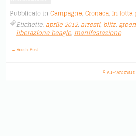
Pubblicato in
Campagne
,
Cronaca
,
In lotta
Etichette:
aprile 2012
,
arresti
,
blitz
,
green 
liberazione beagle
,
manifestazione
← Vecchi Post
© All-4Animals 20