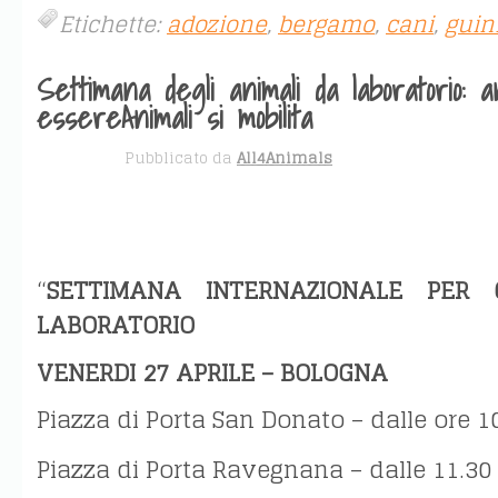
Etichette:
adozione
,
bergamo
,
cani
,
guin
Settimana degli animali da laboratorio: 
essereAnimali si mobilita
APR 30
Pubblicato da
All4Animals
“
SETTIMANA INTERNAZIONALE PER 
LABORATORIO
VENERDI 27 APRILE – BOLOGNA
Piazza di Porta San Donato – dalle ore 10
Piazza di Porta Ravegnana – dalle 11.30 