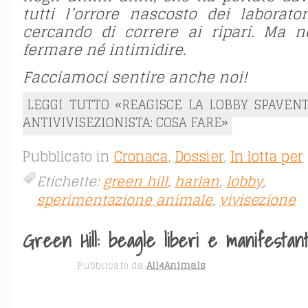
tutti l’orrore nascosto dei laborato
cercando di correre ai ripari. Ma 
fermare né intimidire.
Facciamoci sentire anche noi!
LEGGI TUTTO «REAGISCE LA LOBBY SPAVE
ANTIVIVISEZIONISTA: COSA FARE»
Pubblicato in
Cronaca
,
Dossier
,
In lotta per
Etichette:
green hill
,
harlan
,
lobby
,
sperimentazione animale
,
vivisezione
Green Hill: beagle liberi e manifestant
APR 30
Pubblicato da
All4Animals