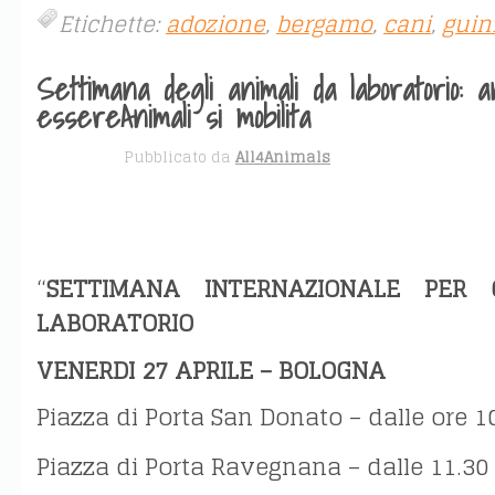
Etichette:
adozione
,
bergamo
,
cani
,
guin
Settimana degli animali da laboratorio: 
essereAnimali si mobilita
APR 30
Pubblicato da
All4Animals
“
SETTIMANA INTERNAZIONALE PER 
LABORATORIO
VENERDI 27 APRILE – BOLOGNA
Piazza di Porta San Donato – dalle ore 10
Piazza di Porta Ravegnana – dalle 11.30 