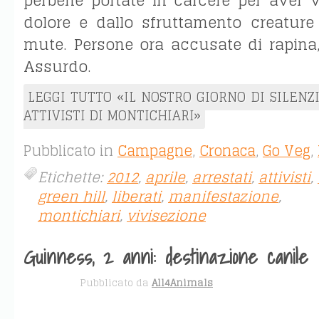
perbene portate in carcere per aver v
dolore e dallo sfruttamento creature f
mute. Persone ora accusate di rapina, 
Assurdo.
LEGGI TUTTO «IL NOSTRO GIORNO DI SILENZI
ATTIVISTI DI MONTICHIARI»
Pubblicato in
Campagne
,
Cronaca
,
Go Veg
,
Etichette:
2012
,
aprile
,
arrestati
,
attivisti
,
green hill
,
liberati
,
manifestazione
,
montichiari
,
vivisezione
Guinness, 2 anni: destinazione canile
APR 30
Pubblicato da
All4Animals