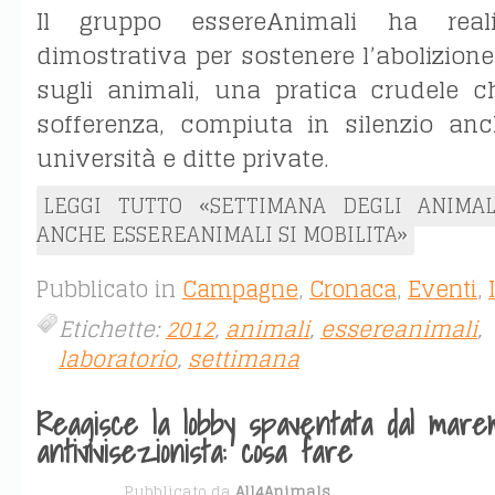
Il gruppo essereAnimali ha reali
dimostrativa per sostenere l’abolizione
sugli animali, una pratica crudele 
sofferenza, compiuta in silenzio an
università e ditte private.
LEGGI TUTTO «SETTIMANA DEGLI ANIMAL
ANCHE ESSEREANIMALI SI MOBILITA»
Pubblicato in
Campagne
,
Cronaca
,
Eventi
,
Etichette:
2012
,
animali
,
essereanimali
,
laboratorio
,
settimana
Reagisce la lobby spaventata dal mare
antivivisezionista: cosa fare
APR 30
Pubblicato da
All4Animals