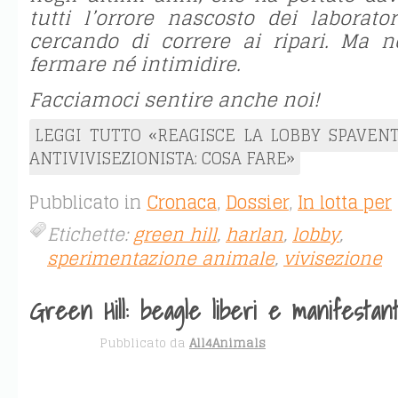
tutti l’orrore nascosto dei laborato
cercando di correre ai ripari. Ma 
fermare né intimidire.
Facciamoci sentire anche noi!
LEGGI TUTTO «REAGISCE LA LOBBY SPAVE
ANTIVIVISEZIONISTA: COSA FARE»
Pubblicato in
Cronaca
,
Dossier
,
In lotta per
Etichette:
green hill
,
harlan
,
lobby
,
sperimentazione animale
,
vivisezione
Green Hill: beagle liberi e manifestant
APR 30
Pubblicato da
All4Animals