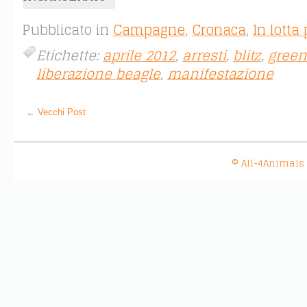
Pubblicato in
Campagne
,
Cronaca
,
In lotta
Etichette:
aprile 2012
,
arresti
,
blitz
,
green 
liberazione beagle
,
manifestazione
← Vecchi Post
© All-4Animals 20