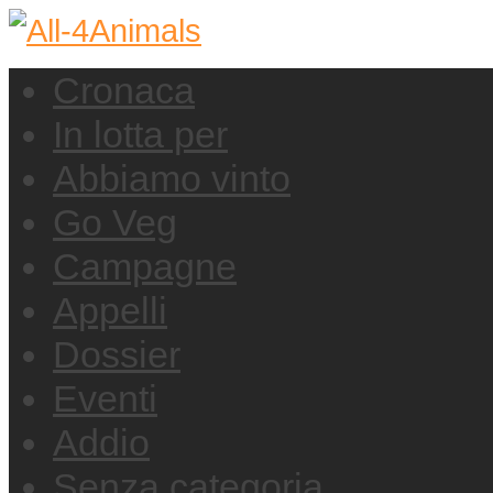
Cronaca
In lotta per
Abbiamo vinto
Go Veg
Campagne
Appelli
Dossier
Eventi
Addio
Senza categoria