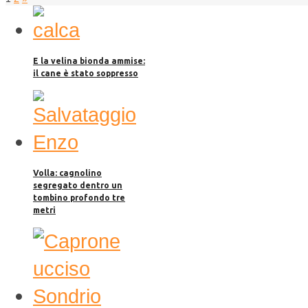
E la velina bionda ammise:
il cane è stato soppresso
Volla: cagnolino
segregato dentro un
tombino profondo tre
metri