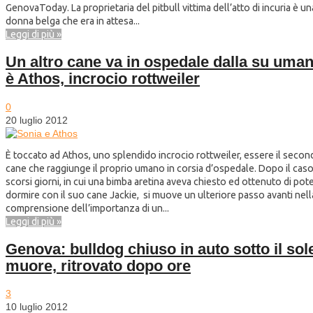
GenovaToday. La proprietaria del pitbull vittima dell’atto di incuria è un
donna belga che era in attesa...
Leggi di più »
Un altro cane va in ospedale dalla su uman
è Athos, incrocio rottweiler
0
20 luglio 2012
È toccato ad Athos, uno splendido incrocio rottweiler, essere il seco
cane che raggiunge il proprio umano in corsia d’ospedale. Dopo il caso
scorsi giorni, in cui una bimba aretina aveva chiesto ed ottenuto di pot
dormire con il suo cane Jackie, si muove un ulteriore passo avanti nell
comprensione dell’importanza di un...
Leggi di più »
Genova: bulldog chiuso in auto sotto il sol
muore, ritrovato dopo ore
3
10 luglio 2012