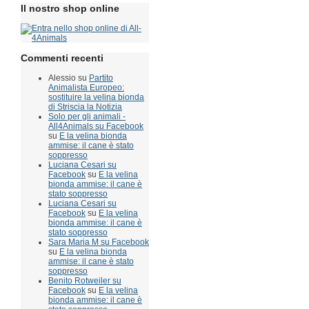
Il nostro shop online
Commenti recenti
Alessio su
Partito
Animalista Europeo:
sostituire la velina bionda
di Striscia la Notizia
Solo per gli animali -
All4Animals su Facebook
su
E la velina bionda
ammise: il cane è stato
soppresso
Luciana Cesari su
Facebook
su
E la velina
bionda ammise: il cane è
stato soppresso
Luciana Cesari su
Facebook
su
E la velina
bionda ammise: il cane è
stato soppresso
Sara Maria M su Facebook
su
E la velina bionda
ammise: il cane è stato
soppresso
Benito Rotweiler su
Facebook
su
E la velina
bionda ammise: il cane è