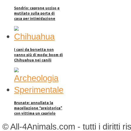
Sondrio: caprone ucciso e
mutilato sulla porta di
casa per intimidazione
I cani da borsetta non
vanno più di moda: boom di
Chihuahua nei canili
Brunate: annullata la
macellazione “preistorica”
con vittima un capriolo
© All-4Animals.com - tutti i diritti 