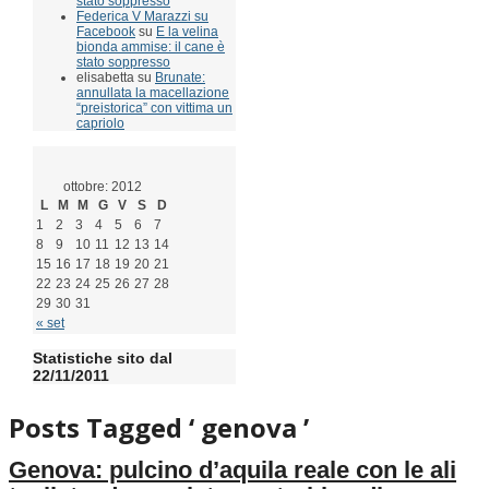
stato soppresso
Federica V Marazzi su
Facebook
su
E la velina
bionda ammise: il cane è
stato soppresso
elisabetta su
Brunate:
annullata la macellazione
“preistorica” con vittima un
capriolo
ottobre: 2012
L
M
M
G
V
S
D
1
2
3
4
5
6
7
8
9
10
11
12
13
14
15
16
17
18
19
20
21
22
23
24
25
26
27
28
29
30
31
« set
Statistiche sito dal
22/11/2011
Posts Tagged ‘ genova ’
Genova: pulcino d’aquila reale con le ali