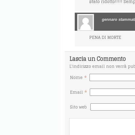
stato ridotto!!!!! Se
gennaro stammat
PENA DI MORTE
Lascia un Commento
L'indirizzo email non verrà pu
*
Nome
*
Email
Sito web