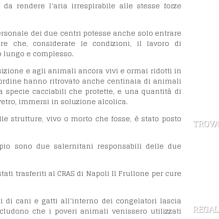
a rendere l’aria irrespirabile alle stesse forze
ersonale dei due centri potesse anche solo entrare
are che, considerate le condizioni, il lavoro di
to lungo e complesso.
zione e agli animali ancora vivi e ormai ridotti in
l’ordine hanno ritrovato anche centinaia di animali
 specie cacciabili che protette, e una quantità di
i vetro, immersi in soluzione alcolica.
le strutture, vivo o morto che fosse, è stato posto
TROVA
pio sono due salernitani responsabili delle due
ati trasferiti al CRAS di Napoli Il Frullone per cure
di cani e gatti all’interno dei congelatori lascia
REGAL
scludono che i poveri animali venissero utilizzati