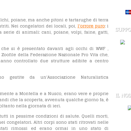
alchi, poiane, ma anche pitoni e tartarughe di terra
triti. Nei congelatori dei locali, poi,
l’orrore puro
: i
SUPPO
erie di animali: cani, poiane, volpi, faine, gatti,
o che si è presentato davanti agli occhi di WWF ,
 Zoofile della Federazione Nazionale Pro Vita che,
anno controllato due strutture adibite a centro
o gestite da un’Associazione Naturalistica
ivamente a Montella e a Nusco, erano vere e proprie
IL NO
grandi che la scoperta, avvenuta qualche giorno fa, è
ltanto nella giornata di ieri.
 tutti in pessime condizioni di salute. Quelli morti,
i congelatori. Altri corpi sono stati ritrovati nelle
tati rimossi ed erano ormai in uno stato di