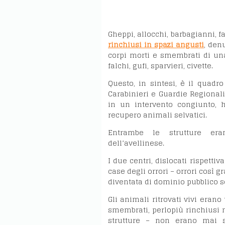
Gheppi, allocchi, barbagianni, f
rinchiusi in spazi angusti
, denu
corpi morti e smembrati di una s
falchi, gufi, sparvieri, civette.
Questo, in sintesi, è il quadr
Carabinieri e Guardie Regionali
in un intervento congiunto, h
recupero animali selvatici.
Entrambe le strutture eran
dell’avellinese.
I due centri, dislocati rispett
case degli orrori – orrori così 
diventata di dominio pubblico so
Gli animali ritrovati vivi erano
smembrati, perlopiù rinchiusi ne
strutture – non erano mai s