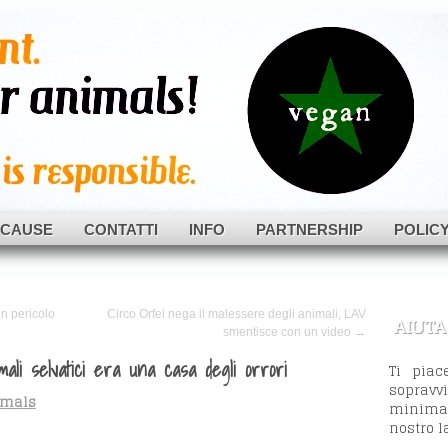
als
CAUSE
CONTATTI
INFO
PARTNERSHIP
POLIC
in pericolo
Circo Orfei nega il malessere degli animali, LAV
AIUTA
smentisce con un video →
mali selvatici era una casa degli orrori
Ti piac
sopravv
imals
minima,
nostro l