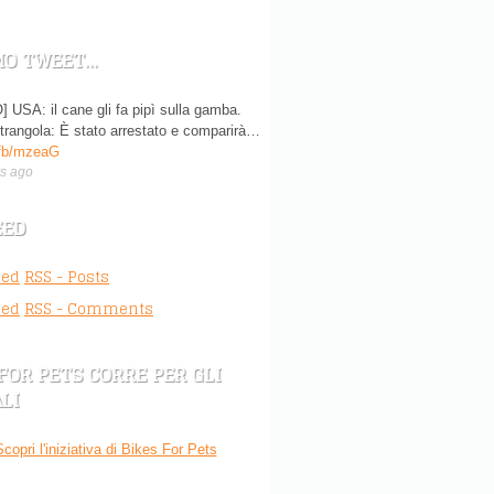
MO TWEET…
 USA: il cane gli fa pipì sulla gamba.
strangola: È stato arrestato e comparirà…
/fb/mzeaG
s ago
EED
RSS - Posts
RSS - Comments
 FOR PETS CORRE PER GLI
LI