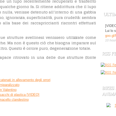
ome un lupo recentemente recuperato e trasferito
qualche giorno fa. Si ritiene addirittura che il lupo
o nulla, venisse detenuto all’interno di una gabbia
ULTI
o, ignoranza, superficialità, pura crudeltà: sembra
 alla base dei raccapriccianti riscontri effettuati
[VIDEO]
Lui lo 
goo.gl
e strutture avellinesi venissero utilizzate come
10 hour
sche. Ma non è questo ciò che bisogna imparare sul
altro. Questo è orrore puro, degenerazione totale.
RSS F
pace ritrovato in una delle due strutture (fonte
catenati in allevamento degli orrori
emiparalizzato
BIKES
an Valentino
ANIMA
 sacchi di plastica [VIDEO]
 macello clandestino