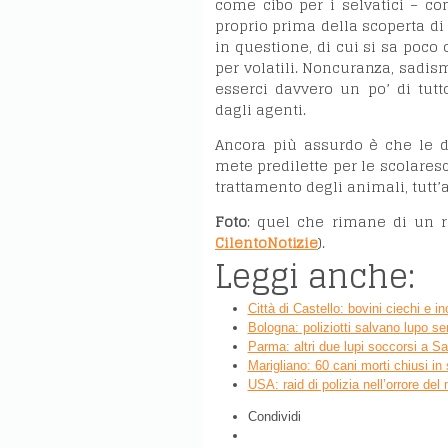
come cibo per i selvatici – c
proprio prima della scoperta di 
in questione, di cui si sa poco 
per volatili. Noncuranza, sadism
esserci davvero un po’ di tutto
dagli agenti.
Ancora più assurdo è che le du
mete predilette per le scolare
trattamento degli animali, tutt’
Foto
: quel che rimane di un ra
CilentoNotizie
).
Leggi anche:
Città di Castello: bovini ciechi e in
Bologna: poliziotti salvano lupo s
Parma: altri due lupi soccorsi a S
Marigliano: 60 cani morti chiusi in
USA: raid di polizia nell’orrore del
Condividi