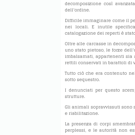
decomposizione così avanzata d
dell’ordine.
Difficile immaginare come il p
nei locali. E inutile specific
catalogazione dei reperti è sta
Oltre alle carcasse in decomposi
uno stato pietoso, le forze del
imbalsamati, appartenenti sia a
rettili conservati in barattoli d
Tutto ciò che era contenuto nel
sotto sequestro.
I denunciati per questo scem
strutture.
Gli animali sopravvissuti sono st
e riabilitazione.
La presenza di corpi smembrati 
perplessi, e le autorità non e