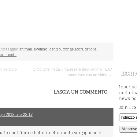
nd tagged
animali
,
avellino
,
centro
,
congelatori
,
orrore
,
Comments
.
in pericolo
Circo Orfei nega il malessere degli animali, LAV
ISCRIV
smentisce con un video →
Inserisc
LASCIA UN COMMENTO
nella tu
news pos
Join 123
io 2012 alle 22:17
ale così fiero e bello in che modo vergognoso è