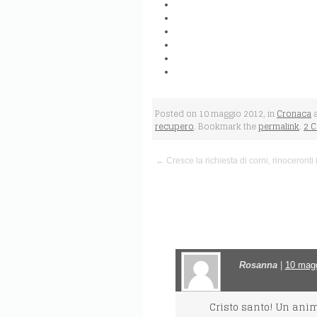
Posted on 10 maggio 2012, in
Cronaca
a
recupero
. Bookmark the
permalink
.
2 
← Cresce la richiesta di corni, rinoceronti 
Rosanna
|
10 magg
Cristo santo! Un anim