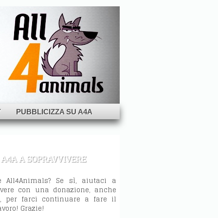
Y
PUBBLICIZZA SU A4A
 A4A A SOPRAVVIVERE
e All4Animals? Se sì, aiutaci a
ivere con una donazione, anche
 per farci continuare a fare il
avoro! Grazie!