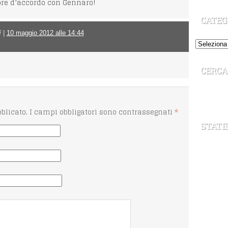
mpre d’accordo con Gennaro!
CATEG
i
|
10 maggio 2012 alle 14:44
CERCA
Cerca:
bblicato. I campi obbligatori sono contrassegnati
*
STATI