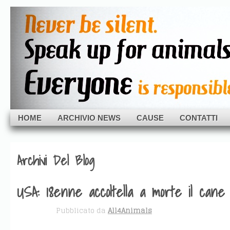
Skip to navigation
Skip to main content
All-4Animals
Skip to primary sidebar
Skip to secondary sidebar
Everyone is responsible.
Skip to footer
HOME
ARCHIVIO NEWS
CAUSE
CONTATTI
Archivi Del Blog
USA: 18enne accoltella a morte il cane 
GIU 16
Pubblicato da
All4Animals