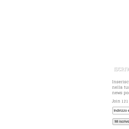
ISCRIV
Inserisc
nella tu
news pos
Join 121