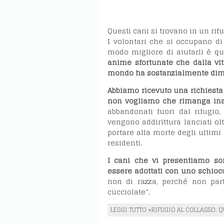
Questi cani si trovano in un rif
I volontari che si occupano d
modo migliore di aiutarli è qu
anime sfortunate che dalla vi
mondo ha sostanzialmente dim
Abbiamo ricevuto una richiesta 
non vogliamo che rimanga inas
abbandonati fuori dal rifugio
vengono addirittura lanciati ol
portare alla morte degli ultimi 
residenti.
I cani che vi presentiamo sono
essere adottati con uno schiocc
non di razza, perché non part
cucciolate”.
LEGGI TUTTO «RIFUGIO AL COLLASSO: 