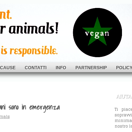
als
CAUSE
CONTATTI
INFO
PARTNERSHIP
POLIC
AIUTA
i cani sono in emergenza
Ti piac
sopravv
imals
minima,
nostro l