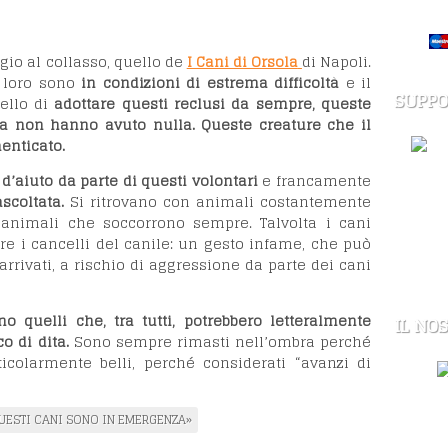
ugio al collasso, quello de
I Cani di Orsola
di Napoli.
i loro sono
in condizioni di estrema difficoltà
e il
SUPPO
ello di
adottare questi reclusi da sempre, queste
ta non hanno avuto nulla. Queste creature che il
enticato.
d’aiuto da parte di questi volontari
e francamente
coltata.
Si ritrovano con animali costantemente
, animali che soccorrono sempre. Talvolta i cani
tre i cancelli del canile: un gesto infame, che può
arrivati, a rischio di aggressione da parte dei cani
 quelli che, tra tutti, potrebbero letteralmente
IL NO
o di dita.
Sono sempre rimasti nell’ombra perché
icolarmente belli, perché considerati “avanzi di
QUESTI CANI SONO IN EMERGENZA»