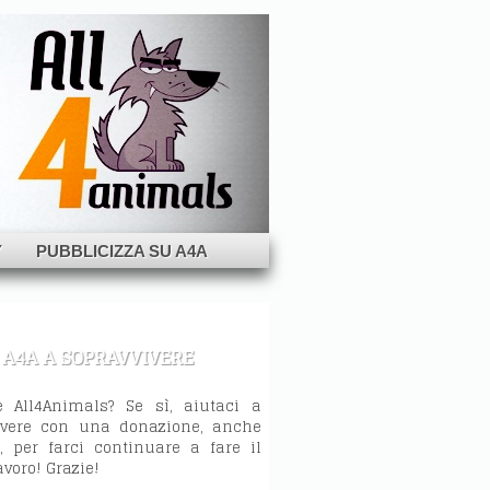
Y
PUBBLICIZZA SU A4A
 A4A A SOPRAVVIVERE
e All4Animals? Se sì, aiutaci a
ivere con una donazione, anche
 per farci continuare a fare il
avoro! Grazie!