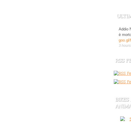
ULTI
Addio N
è mort
goo.gl/
3 hours
RSS F
BIKES
ANIMA