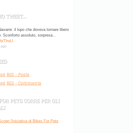
MO TWEET…
avarre: il lupo che doveva tornare libero
o: Sconforto assoluto, sorpresa…
fb/ThoLl
 ago
EED
RSS - Posts
RSS - Comments
 FOR PETS CORRE PER GLI
LI