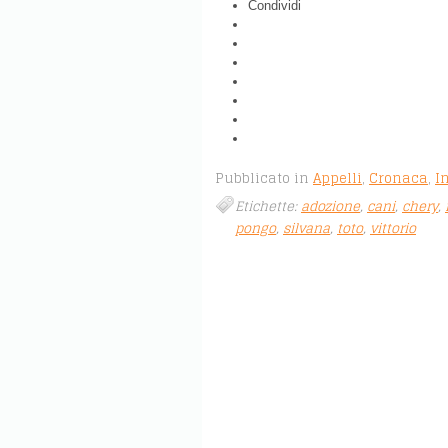
Condividi
Pubblicato in
Appelli
,
Cronaca
,
In
Etichette:
adozione
,
cani
,
chery
,
pongo
,
silvana
,
toto
,
vittorio