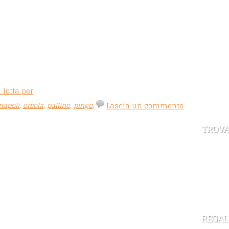
 lotta per
napoli
,
orsola
,
pallino
,
pingo
,
Lascia un commento
TROVA
REGAL