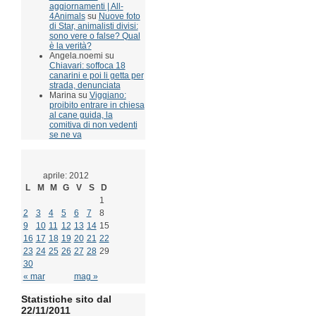
aggiornamenti | All-
4Animals
su
Nuove foto
di Star, animalisti divisi:
sono vere o false? Qual
è la verità?
Angela.noemi su
Chiavari: soffoca 18
canarini e poi li getta per
strada, denunciata
Marina su
Viggiano:
proibito entrare in chiesa
al cane guida, la
comitiva di non vedenti
se ne va
aprile: 2012
L
M
M
G
V
S
D
1
2
3
4
5
6
7
8
9
10
11
12
13
14
15
16
17
18
19
20
21
22
23
24
25
26
27
28
29
30
« mar
mag »
Statistiche sito dal
22/11/2011