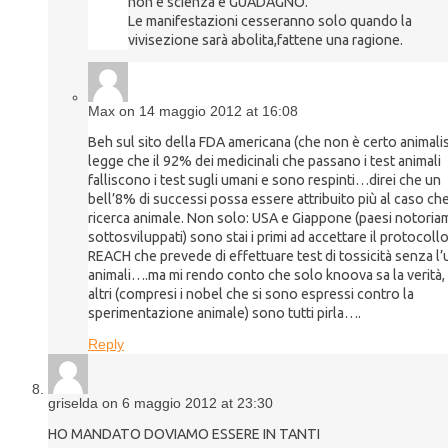
non è scienza è GUADAGNO.
Le manifestazioni cesseranno solo quando la
vivisezione sarà abolita,fattene una ragione.
Max on 14 maggio 2012 at 16:08
Beh sul sito della FDA americana (che non è certo animalis
legge che il 92% dei medicinali che passano i test animali
falliscono i test sugli umani e sono respinti…direi che un
bell’8% di successi possa essere attribuito più al caso che
ricerca animale. Non solo: USA e Giappone (paesi notori
sottosviluppati) sono stai i primi ad accettare il protocoll
REACH che prevede di effettuare test di tossicità senza l’
animali….ma mi rendo conto che solo knoova sa la verità, 
altri (compresi i nobel che si sono espressi contro la
sperimentazione animale) sono tutti pirla….
Reply
griselda on 6 maggio 2012 at 23:30
HO MANDATO DOVIAMO ESSERE IN TANTI