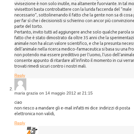
vivisezione è non solo inutile, ma altamente fuorviante. In tal mo
vivisettori basta controbattere con la lurida faccenda del “male
necessario”, sottolinenando il fatto che la gente non sa di cosa 
per far sì che i decisionisti si schierino con ancor più convinzion
parte del torto.
Pertanto, invito tutti ad aggiungere anche solo qualche parola s
fatto che è stato dimostrato da oltre 35 anni che la sperimentaz
animale non ha alcun valore scientifico, e che la presunta neces
dell’animale nella ricerca medico-farmaceutica si basa su una fr
non potendo mai essere predittivo per l’uomo, l’uso dell’animal
consente appunto di ritardare all’infinito il momento in cui verr
trovati rimedi sicuri contro i nostri mali.
Reply
maria grazia on 14 maggio 2012 at 21:15
ciao
non riesco a mandare gli e-mail infatti mi dice :indirizzi di posta
elettronica non validi,
Reply