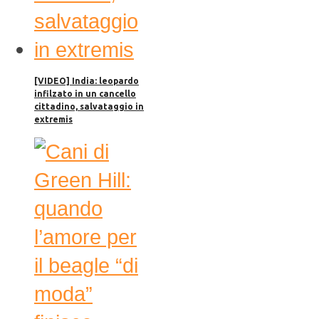
[VIDEO] India: leopardo
infilzato in un cancello
cittadino, salvataggio in
extremis