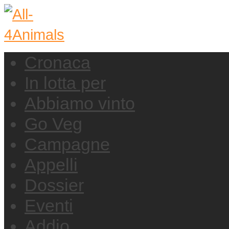
Cronaca
In lotta per
Abbiamo vinto
Go Veg
Campagne
Appelli
Dossier
Eventi
Addio