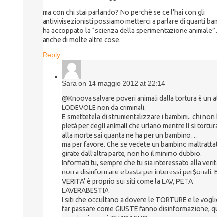
ma con chi stai parlando? No perchè se ce l’hai con gli
antivivisezionisti possiamo metterci a parlare di quanti ba
ha accoppato la “scienza della sperimentazione animale
anche di molte altre cose.
Reply
Sara on 14 maggio 2012 at 22:14
@Knoova salvare poveri animali dalla tortura è un a
LODEVOLE non da criminali.
E smettetela di strumentalizzare i bambini.. chi non
pietà per degli animali che urlano mentre li si tortur
alla morte sai quanta ne ha per un bambino…
ma per favore. Che se vedete un bambino maltrattat
girate dall’altra parte, non ho il minimo dubbio.
Informati tu, sempre che tu sia interessato alla verit
non a disinformare e basta per interessi per$onali. E
VERITA’ è proprio sui siti come la LAV, PETA
LAVERABESTIA.
I siti che occultano a dovere le TORTURE e le vogl
far passare come GIUSTE fanno disinformazione, q