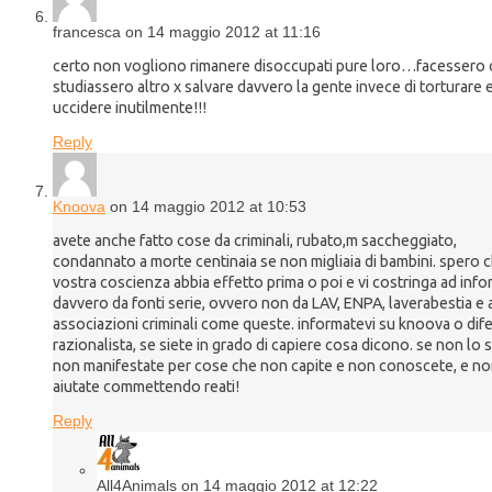
francesca on 14 maggio 2012 at 11:16
certo non vogliono rimanere disoccupati pure loro…facessero 
studiassero altro x salvare davvero la gente invece di torturare 
uccidere inutilmente!!!
Reply
Knoova
on 14 maggio 2012 at 10:53
avete anche fatto cose da criminali, rubato,m saccheggiato,
condannato a morte centinaia se non migliaia di bambini. spero c
vostra coscienza abbia effetto prima o poi e vi costringa ad info
davvero da fonti serie, ovvero non da LAV, ENPA, laverabestia e 
associazioni criminali come queste. informatevi su knoova o dif
razionalista, se siete in grado di capiere cosa dicono. se non lo s
non manifestate per cose che non capite e non conoscete, e n
aiutate commettendo reati!
Reply
All4Animals on 14 maggio 2012 at 12:22