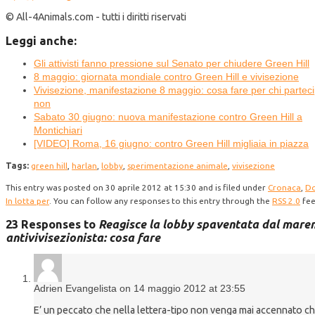
© All-4Animals.com - tutti i diritti riservati
Leggi anche:
Gli attivisti fanno pressione sul Senato per chiudere Green Hill
8 maggio: giornata mondiale contro Green Hill e vivisezione
Vivisezione, manifestazione 8 maggio: cosa fare per chi partec
non
Sabato 30 giugno: nuova manifestazione contro Green Hill a
Montichiari
[VIDEO] Roma, 16 giugno: contro Green Hill migliaia in piazza
Tags:
green hill
,
harlan
,
lobby
,
sperimentazione animale
,
vivisezione
This entry was posted on 30 aprile 2012 at 15:30 and is filed under
Cronaca
,
Do
In lotta per
. You can follow any responses to this entry through the
RSS 2.0
fee
23 Responses to
Reagisce la lobby spaventata dal mar
antivivisezionista: cosa fare
Adrien Evangelista on 14 maggio 2012 at 23:55
E’ un peccato che nella lettera-tipo non venga mai accennato ch