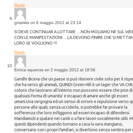
Reply
griselda on 6 maggio 2012 at 23:14
SI DEVE CONTINUAR A LOTTARE …NON MOLIAMO NE SUL WE
CON LE MANIFESTAZIONI …LA DEVONO FINIRE CHE SI METTA
LORO SE VOGLIONO !!!
Reply
Enrica squarcia on 2 maggio 2012 at 18:56
Gandhi diceva che un paese si puó ritenere civile solo per il risp
che ha verso gli animali, QUINDI Green Hill è un lager che VA CH
coloro che lavorano all’interno non possono essere che privi di
qualsiasi forma dl umanita’ e incapaci di amare anche gli esseri
umani.Una vergogna ed un senso di orrore e repulsione verso 
persone alle quali, senza ucciderle, si potrebbe far provare la
sofferenza che loro infliggono ad esseri incapaci di difendersi.
Mandiamoli a spalare nei canili o a fare lavori socialmente utili. 
questi dipendenti quando tornano a casa la sera mangiano,
conversano con i propri familiari, si divertono senza sentirsi per 