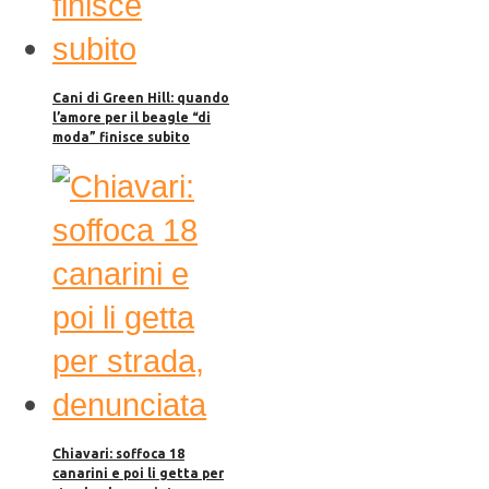
Cani di Green Hill: quando
l’amore per il beagle “di
moda” finisce subito
Chiavari: soffoca 18
canarini e poi li getta per