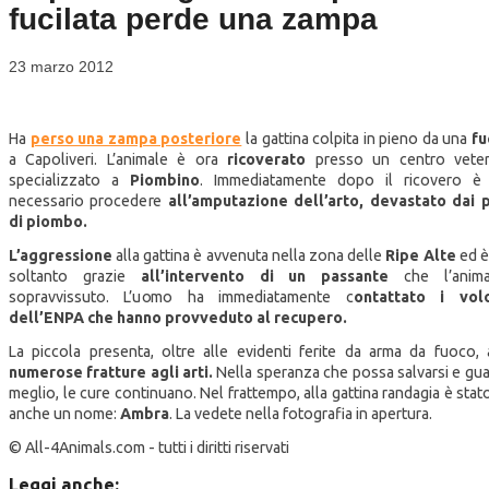
fucilata perde una zampa
23 marzo 2012
Ha
perso una zampa posteriore
la gattina colpita in pieno da una
fu
a Capoliveri. L’animale è ora
ricoverato
presso un centro veteri
specializzato a
Piombino
. Immediatamente dopo il ricovero è 
necessario procedere
all’amputazione dell’arto, devastato dai p
di piombo.
L’aggressione
alla gattina è avvenuta nella zona delle
Ripe Alte
ed è
soltanto grazie
all’intervento di un passante
che l’anim
sopravvissuto. L’uomo ha immediatamente c
ontattato i volo
dell’ENPA che hanno provveduto al recupero.
La piccola presenta, oltre alle evidenti ferite da arma da fuoco,
numerose fratture agli arti.
Nella speranza che possa salvarsi e guar
meglio, le cure continuano. Nel frattempo, alla gattina randagia è stat
anche un nome:
Ambra
. La vedete nella fotografia in apertura.
© All-4Animals.com - tutti i diritti riservati
Leggi anche: