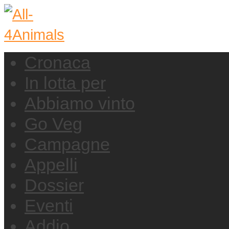
Cronaca
In lotta per
Abbiamo vinto
Go Veg
Campagne
Appelli
Dossier
Eventi
Addio