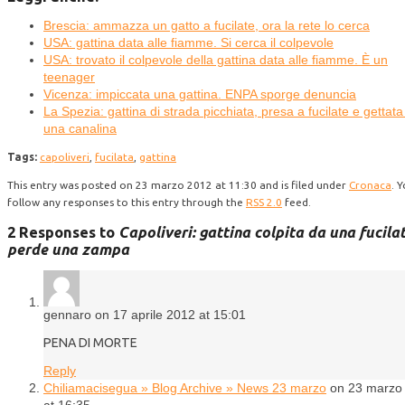
Brescia: ammazza un gatto a fucilate, ora la rete lo cerca
USA: gattina data alle fiamme. Si cerca il colpevole
USA: trovato il colpevole della gattina data alle fiamme. È un
teenager
Vicenza: impiccata una gattina. ENPA sporge denuncia
La Spezia: gattina di strada picchiata, presa a fucilate e gettata
una canalina
Tags:
capoliveri
,
fucilata
,
gattina
This entry was posted on 23 marzo 2012 at 11:30 and is filed under
Cronaca
. 
follow any responses to this entry through the
RSS 2.0
feed.
2 Responses to
Capoliveri: gattina colpita da una fucila
perde una zampa
gennaro on 17 aprile 2012 at 15:01
PENA DI MORTE
Reply
Chiliamacisegua » Blog Archive » News 23 marzo
on 23 marzo
at 16:35