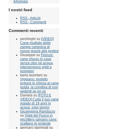
I nostri feed
RSS - Articoli
RSS - Commenti
Commenti recenti
pechinghi su
[VIDEO]
Cane mutilato delle
zampe cammina di
nuovo grazie alle protesi
Giuseppe su
Firenze:
cane chiuso in casa
senza cibo né acqua,
intervengono vigili e
pompieri
karia lauretani su
Viggiano: proibito
entrare in chiesa al cane
guida, la comitiva di non
vedenti se ne va
Daniela su
[FOTO E
VIDEO] Culla il suo cane
malato di 19 anni in
acqua, ogni giorno
Giuseppina Randazzo
su
Vigili del Fuoco in
elicottero salvano cane:
scattano le proteste
gennaro stammati su