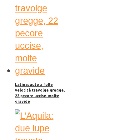
Latina: auto a folle
velocità travolge gregge,
22 pecore uccise, molte
gravide