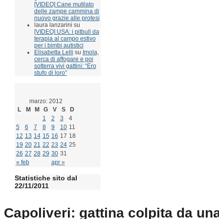
[VIDEO] Cane mutilato
delle zampe cammina di
nuovo grazie alle protesi
laura lanzarini su
[VIDEO] USA: i pitbull da
terapia al campo estivo
per i bimbi autistici
Elisabetta Lelli
su
Imola,
cerca di affogare e poi
sotterra vivi gattini: “Ero
stufo di loro”
marzo: 2012
L
M
M
G
V
S
D
1
2
3
4
5
6
7
8
9
10
11
12
13
14
15
16
17
18
19
20
21
22
23
24
25
26
27
28
29
30
31
« feb
apr »
Statistiche sito dal
22/11/2011
Capoliveri: gattina colpita da un