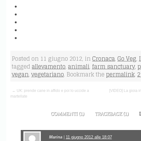
Posted on 11 giugno 2012, in
Cronaca
,
Go Veg
,
tagged
allevamento
,
animali
,
farm sanctuary
,
p
vegan
,
vegetariano
. Bookmark the
permalink
.
2
← UK: prende cane in affido e poi lo uccide a
[VIDEO] La gioia in
martellate
COMMENTI (1)
TRACKBACK (1)
Marina
|
11 giugno 2012 alle 18:07