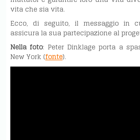
vita che sia vita.
Ecco, di seguito, il messaggio in c
assicura la sua partecipazione al proge
Nella foto
: Peter Dinklage porta a sp
New York (
fonte
).