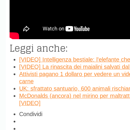
Leggi anche:
[VIDEO] Intelligenza bestiale: l’elefante che
[VIDEO] La rinascita dei maialini salvati da
Attivisti pagano 1 dollaro per vedere un vid
carne
UK: sfrattato santuario, 600 animali rischia
McDonalds (ancora) nel mirino per maltratt
[VIDEO]
Condividi