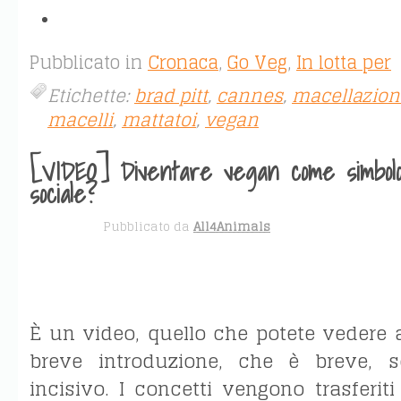
Pubblicato in
Cronaca
,
Go Veg
,
In lotta per
Etichette:
brad pitt
,
cannes
,
macellazion
macelli
,
mattatoi
,
vegan
[VIDEO] Diventare vegan come simbolo 
sociale?
MAG 17
Pubblicato da
All4Animals
È un video, quello che potete vedere a
breve introduzione, che è breve, 
incisivo. I concetti vengono trasferit