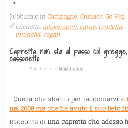
Pubblicato in
Campagne
,
Cronaca
,
Go Veg
,
Etichette:
allevamenti
,
carne
,
crudeltà
,
intensivi
,
vegan
Capretta non sta al passo col gregge,
cassonetto
APR 5
Pubblicato da
All4Animals
Quella che stiamo per raccontarvi è
nel 2008 ma che ha avuto il suo lieto fi
Racconta di
una capretta che adesso