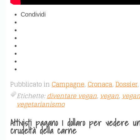
Condividi
Pubblicato in
Campagne
,
Cronaca
,
Dossier
Etichette:
diventare vegan
,
vegan
,
vega
vegetarianismo
Attivisti pagano 1 dollaro per vedere un
crudeltà della carne