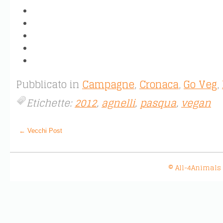
Pubblicato in
Campagne
,
Cronaca
,
Go Veg
,
Etichette:
2012
,
agnelli
,
pasqua
,
vegan
← Vecchi Post
© All-4Animals 20