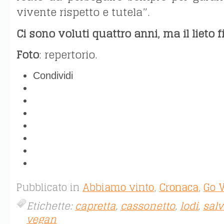
vivente rispetto e tutela”.
Ci sono voluti quattro anni, ma il lieto f
Foto
: repertorio.
Condividi
Pubblicato in
Abbiamo vinto
,
Cronaca
,
Go 
Etichette:
capretta
,
cassonetto
,
lodi
,
salv
vegan