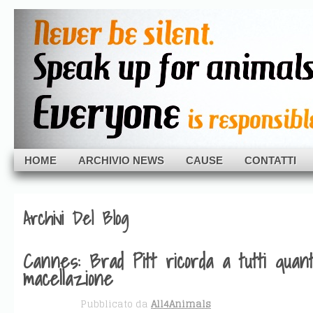
Skip to navigation
Skip to main content
All-4Animals
Skip to primary sidebar
Skip to secondary sidebar
Everyone is responsible.
Skip to footer
HOME
ARCHIVIO NEWS
CAUSE
CONTATTI
Archivi Del Blog
Cannes: Brad Pitt ricorda a tutti quan
macellazione
MAG 30
Pubblicato da
All4Animals