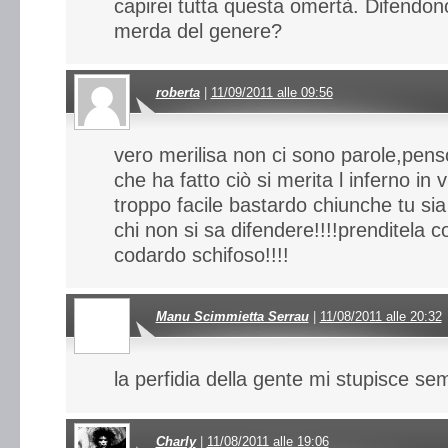
capirei tutta questa omertà. Difendon
merda del genere?
roberta
|
11/09/2011 alle 09:56
vero merilisa non ci sono parole,pens
che ha fatto ciò si merita l inferno in
troppo facile bastardo chiunche tu si
chi non si sa difendere!!!!prenditela co
codardo schifoso!!!!
Manu Scimmietta Serrau
|
11/08/2011 alle 20:32
la perfidia della gente mi stupisce sem
Charly
|
11/08/2011 alle 19:06