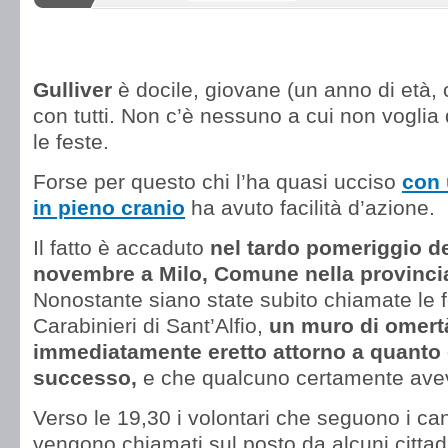
Gulliver
è docile, giovane (un anno di età, c
con tutti. Non c’è nessuno a cui non voglia
le feste.
Forse per questo chi l’ha quasi ucciso
con 
in pieno cranio
ha avuto facilità d’azione.
Il fatto è accaduto
nel tardo pomeriggio de
novembre a Milo, Comune nella provincia
Nonostante siano state subito chiamate le fo
Carabinieri di Sant’Alfio,
un muro di omertà
immediatamente eretto attorno a quanto
successo,
e che qualcuno certamente avev
Verso le 19,30 i volontari che seguono i ca
vengono chiamati sul posto da alcuni cittad