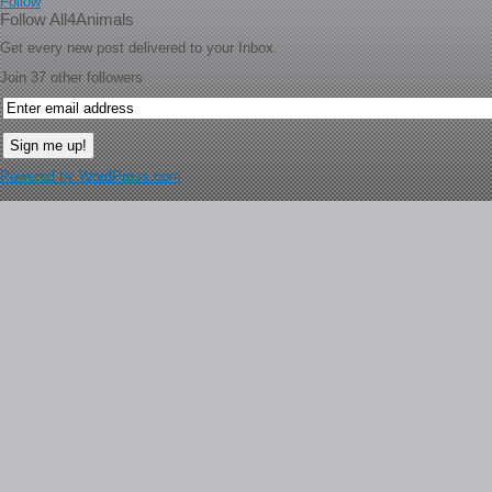
Follow
Follow All4Animals
Get every new post delivered to your Inbox.
Join 37 other followers
Powered by WordPress.com