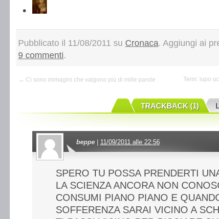
Pubblicato il 11/08/2011 su
Cronaca
. Aggiungi ai pre
9 commenti
.
Terni: lupo u
← Ci sono immagini che valgono più di mille parole
TRACKBACK (1)
beppe
|
11/09/2011 alle 22:56
SPERO TU POSSA PRENDERTI UNA
LA SCIENZA ANCORA NON CONOSC
CONSUMI PIANO PIANO E QUAND
SOFFERENZA SARAI VICINO A SCH