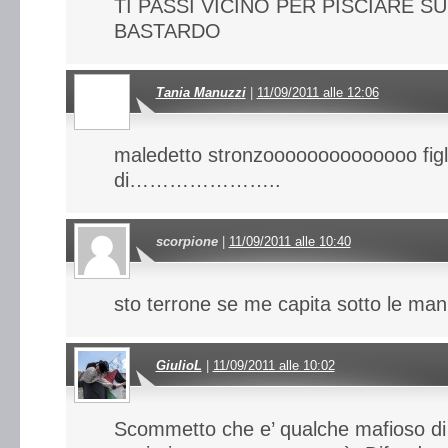
TI PASSI VICINO PER PISCIARE S
BASTARDO
Tania Manuzzi
|
11/09/2011 alle 12:06
maledetto stronzoooooooooooooo figl
di…………………..
scorpione
|
11/09/2011 alle 10:40
sto terrone se me capita sotto le ma
GiulioL
|
11/09/2011 alle 10:02
Scommetto che e’ qualche mafioso d