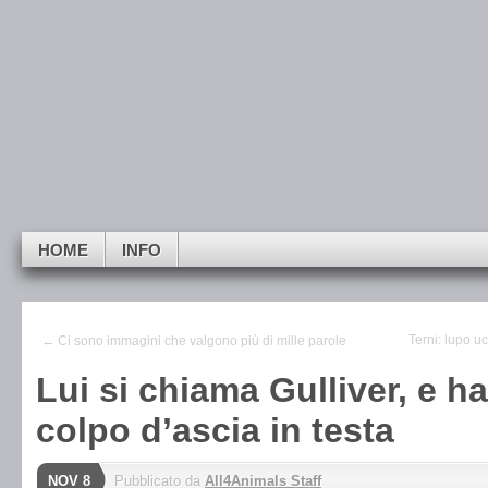
Skip to navigation
Skip to main content
Skip to primary sidebar
All4Animals
Skip to secondary sidebar
break the cages. animal liberation is human li
Skip to footer
HOME
INFO
Terni: lupo u
← Ci sono immagini che valgono più di mille parole
Lui si chiama Gulliver, e h
colpo d’ascia in testa
NOV 8
Pubblicato da
All4Animals Staff